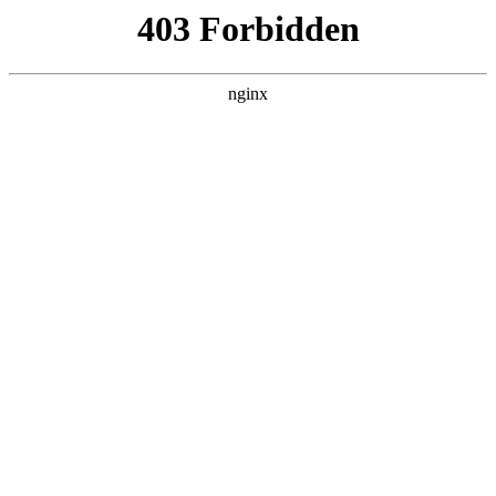
电影
真爱上路
喜剧片
中国大陆
2026
状态：
HD国语
主演：
导演：
更新：
2026-01-11 05:22，最后更新于 6月前
立即播放
剧情介绍
失恋男吕小龙与失恋女文雯雯，因一场“同病相怜”的偶遇，结伴踏上
横跨12个省、51个市的失恋之旅。途中他们撞破伪装甜蜜的爱情骗
局，在窘迫的绝境里互相支撑，又在层层迷雾中抽丝剥茧，最终经历
生死逃亡的考验，寻到属于彼此的真爱答案。