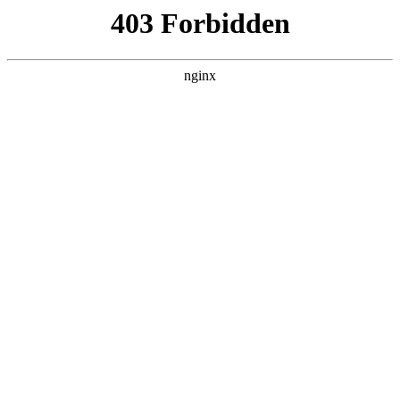
相关的影片
HD国语
HD国语
HD国语
不能错过的只有你2
消失的人
浴血困牛山