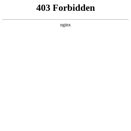
纪录片
寻真之地
纪录片
短片
记录片
中国大陆
2025
状态：
更新至20260112
主演：
丁真珍珠,大冰,谭维维,谢霆锋,王立轩
导演：
赵可儿
更新：
2026-01-25 20:43，最后更新于 6月前
立即播放
剧情介绍
这是一场向土地致敬回归初心的旅程，丁真携手新朋旧友深入甘孜十
八县市的肌理，通过“搭车旅行”的形式，以“脚步”为丈量的单位，展现
独特的人文历史、日异月新的社会进步和理想旷野生活的“彼岸之
地”。