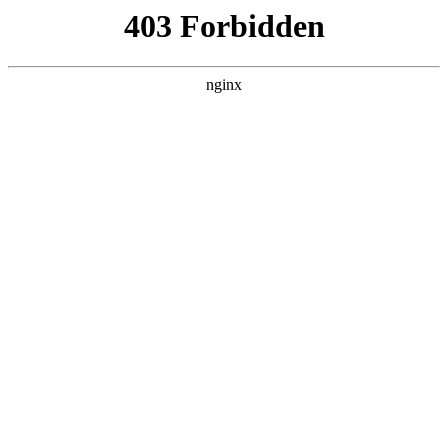
综艺
天使也有实习期
纪录片
大陆综艺
中国大陆
2025
状态：
更新至05集
主演：
导演：
许天元,杨茗轲,陈振东,张晓丹,郑佳,翦
方圆,胡柏宁
更新：
2025-12-19 17:02，最后更新于 7月前
立即播放
剧情介绍
以“医学生的养成”为主题，跟踪记录5位医学生的真实成长故事。虽然
他们年轻、初入职场，但在生老病死面前，每一个人都将竭尽全力精
进医术。通过他们的故事，我们可以窥见医者仁心、照见自我缩影，
感受超越职业的情感共鸣。