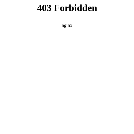
动漫
综艺
纪录片
短剧
体育
VI
医
动画
奇幻
国产动漫
地区：
中国大陆
年份：
2024
175集
生叶不凡，为了给母亲筹集医药费碰瓷，不料遇到不按套路出牌
机，被撞之后的叶不凡无意中穿越到幻境，获得
详细 >
-05-18 12:55，最后更新于 2月前