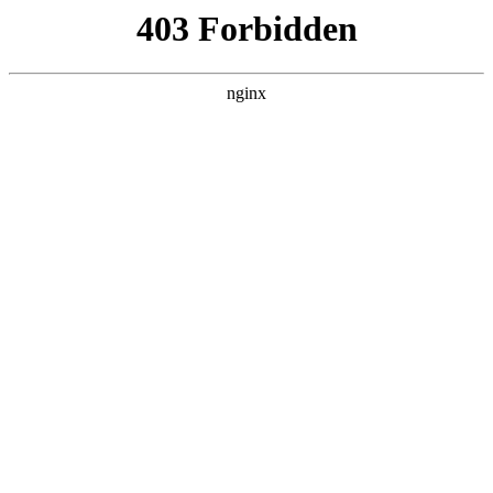
动漫
正义使者-我的英雄学院之非法英
雄-第二季
日韩动漫
日本
2026
状态：
全13集
主演：
梅田修一朗 长谷川育美 间宫康弘
导演：
铃木健一
更新：
2026-03-31 17:03，最后更新于 4月前
立即播放
剧情介绍
灰回航一是个有过英雄梦，现在却已放弃的平凡大学生。然而这样的
他，却暗地里穿着扮成欧尔麦特的服装，假装自己是职业英雄热心助
人并乐此不疲。过着一天天平凡日子的航一，有天却遇上了未经许可
在街头办演唱会的自称偶像·POP☆STEP与自称“专门清理垃圾的‘清道